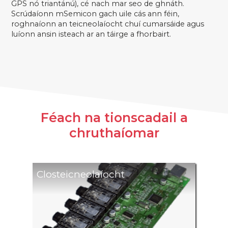
GPS nó triantánú), cé nach mar seo de ghnáth.
Scrúdaíonn mSemicon gach uile cás ann féin,
roghnaíonn an teicneolaíocht chuí cumarsáide agus
luíonn ansin isteach ar an táirge a fhorbairt.
Féach na tionscadail a
chruthaíomar
Closteicneolaíocht