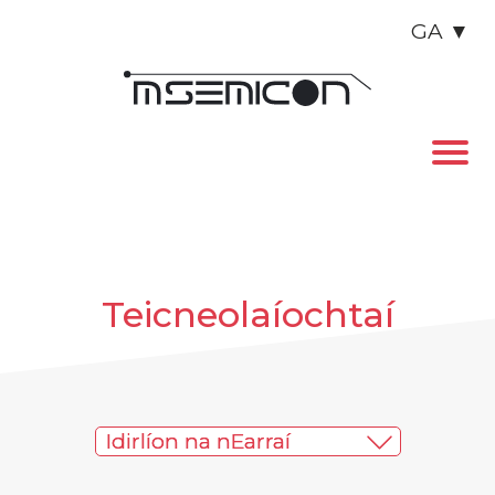
GA
▼
Teicneolaíochtaí