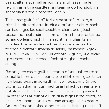
ceangailte le scamall an idirlín is ar ghléasanna le
feidhm ar leith a úsáidtear an téarma go hiondúil, mar
shampla braiteoirí teochta i gcéin.
Tá raidhse giuirléidí IoT forbartha ar mSemicon, ó
bhrathadóirí rabharta lintéir a oibríonn ar chumhacht
sár-íseal agus fad saoil seacht mbliana acu (féach
pictiúr) go geataí idirlín a iompraíonn lasta substaintiúil
sonraí go leanúnach. In imeacht na mblian tá an
chuideachta tar éis leas a bhaint as réimse leathan
teicneolaíochtaí cumarsáide raidió, ina measc Sigfox,
NB-IoT, LoRa, GSM, wifi, Bluetooth, ZigBee, 6LoWPAN,
gan trácht ar na teicneolaíochtaí caighdeánacha
sreinge.
Bíonn gach cás éagsúil: uaireanta bíonn ualach trom
sonraí le hiompar; uaireanta eile ní bhíonn i gceist ach
líon beag beart in aghaidh an lae. I gcásanna áirithe
bíonn soláthar fial cumhachta ar fáil ach uaireanta eile
caithfear a bheith i dtuilleamaí cadhnra beag suarach.
Baintear leas ar roinnt giuirléidí laistigh i bhfoirgintí, iad
deas tirim faoin díon, roinnt eile amuigh sa doineann.
Amantaí bíonn eolas i dtaca leis an láthair ag teastáil (.i.