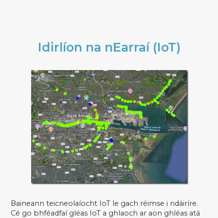
Idirlíon na nEarraí (IoT)
Baineann teicneolaíocht IoT le gach réimse i ndáiríre.
Cé go bhféadfaí gléas IoT a ghlaoch ar aon ghléas atá