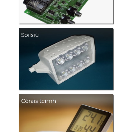
Soilsiú
Córais téimh