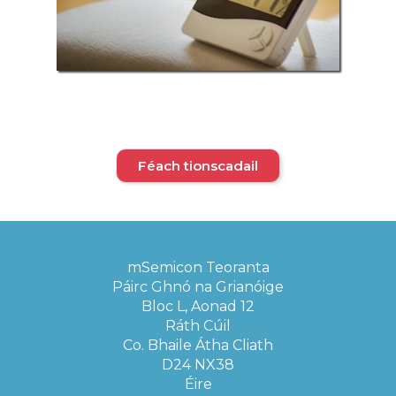
Féach tionscadail
mSemicon Teoranta
Páirc Ghnó na Grianóige
Bloc L, Aonad 12
Ráth Cúil
Co. Bhaile Átha Cliath
D24 NX38
Éire