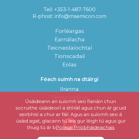
Teil: +353-1-487-7600
R-phost:
info@msemicon.com
Forléargas
Earnálacha
Teicneolaíochtaí
Tionscadail
Eolas
Féach suímh na dtáirgí
Ilranna
Telemonitron
Úsáideann an suíomh seo fianáin chun
Fógralla
socruithe úsáideoirí a stóráil agus chun ár gcuid
seirbhísí a chur ar fáil. Agus an suíomh seo á
úsáid agat, glacann tú leis gur léigh tú agus gur
thuig tú ár b
Polasaí Príobháideachais